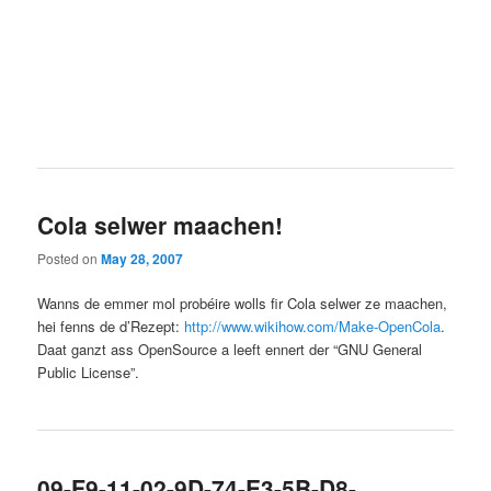
Cola selwer maachen!
Posted on
May 28, 2007
Wanns de emmer mol probéire wolls fir Cola selwer ze maachen,
hei fenns de d’Rezept:
http://www.wikihow.com/Make-OpenCola
.
Daat ganzt ass OpenSource a leeft ennert der “GNU General
Public License”.
09-F9-11-02-9D-74-E3-5B-D8-