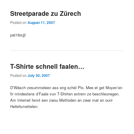
Streetparade zu Zürech
Posted on
August 11, 2007
pat1ibxjjt
T-Shirte schnell faalen…
Posted on
July 30, 2007
D’Wäsch zesummeleen ass eng schéi Plo. Mee et get Moyen’en
fir mindestens d’Faale vun T-Shirten extrem ze beschleunegen.
Am Internet fennt een zwou Methoden an zwar mat an ouni
Hellefsmettelen: