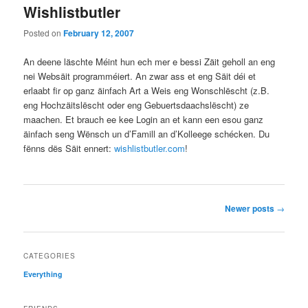
Wishlistbutler
Posted on
February 12, 2007
An deene läschte Méint hun ech mer e bessi Zäit geholl an eng
nei Websäit programméiert. An zwar ass et eng Säit déi et
erlaabt fir op ganz äinfach Art a Weis eng Wonschlëscht (z.B.
eng Hochzäitslëscht oder eng Gebuertsdaachslëscht) ze
maachen. Et brauch ee kee Login an et kann een esou ganz
äinfach seng Wënsch un d’Famill an d’Kolleege schécken. Du
fënns dës Säit ennert:
wishlistbutler.com
!
Post
Newer posts
→
navigation
CATEGORIES
Everything