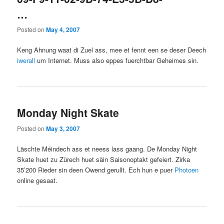
…
Posted on
May 4, 2007
Keng Ahnung waat di Zuel ass, mee et fennt een se deser Deech
iwerall
um Internet. Muss also eppes fuerchtbar Geheimes sin.
Monday Night Skate
Posted on
May 3, 2007
Läschte Méindech ass et neess lass gaang. De Monday Night
Skate huet zu Zürech huet säin Saisonoptakt gefeiert. Zirka
35’200 Rieder sin deen Owend gerullt. Ech hun e puer
Photoen
online gesaat.